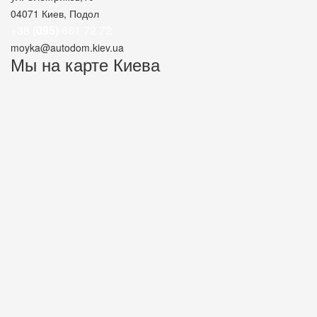
04071
Киев, Подол
+38
(095)
661 72 72
moyka@autodom.kiev.ua
Мы на карте Киева